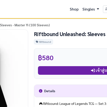
Shop
Singles
Sleeves - Master Yi (100 Sleeves)
Riftbound Unleashed: Sleeves 
Riftbound
฿580
เข้าสู่ร
Details
🎮 Riftbound: League of Legends TCG — Set 3