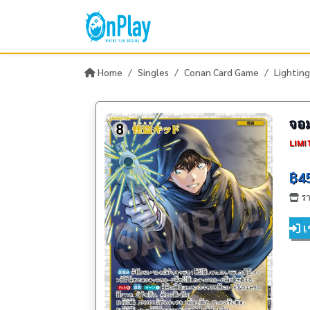
Home
Singles
Conan Card Game
Lighting
จอ
LIMIT
฿4
รา
เข