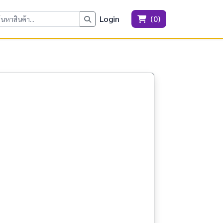
Login
(
0
)