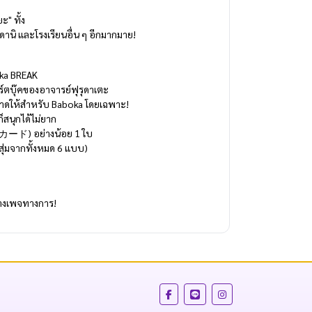
" ทั้ง
ดานิ และโรงเรียนอื่น ๆ อีกมากมาย!
oka BREAK
์ตบุ๊คของอาจารย์ฟุรุดาเตะ
ี่วาดให้สำหรับ Baboka โดยเฉพาะ!
็สนุกได้ไม่ยาก
ラカード) อย่างน้อย 1 ใบ
(สุ่มจากทั้งหมด 6 แบบ)
้ทางเพจทางการ!