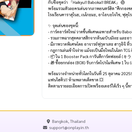
กับชื่อชุดว่า 『Haikyu!! Baboka!! BREAK』 🏐
พร้อมรวมตัวละครเด่นจากภาพยนตร์ฮิต "ศึกกองขยะ
โรงเรียนคาราสุโนะ, เนโกะมะ, อาโอบะโจไซ, ฟุคุโร
✨ จุดเด่นของชุดนี้:
- การ์ดอาร์ตใหม่ วาดขึ้นพิเศษเฉพาะสำหรับ Bab
- รวมภาพฉากสุดคลาสสิกจากต้นฉบับมังงะ และอาร
- มีภาพวาดพิเศษโดย อาจารย์ฟุรุดาเตะ ฮารุอิจิ ท
- กฎการเล่นเข้าใจง่าย แม้จะเป็นมือใหม่ในโลก TCG ก
- 📦 ใน 1 Booster Pack การันตีการ์ดฟอยล์ (キ
- 🎁 ซื้อยกกล่อง (BOX) รับการ์ดโปรโมพิเศษ 1 ใบ 
พร้อมวางจำหน่ายทั่วโลกในวันที่ 25 ตุลาคม 2025!
แฟนไฮคิว!! ห้ามพลาดเด็ดขาด 💥
ติดตามรายละเอียดการเปิดพรีออเดอร์ได้เร็ว ๆ นี
Bangkok, Thailand
support@onplay.in.th