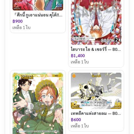
「ศึกนี้ กูเอาแน่นอน คุโด้!!!」 — PR218
฿900
เหลือ 1 ใบ
ไฮบาระ ไอ & เชอร์รี่ — B08093
฿1,400
เหลือ 1 ใบ
เทพธิดาแห่งสายลม — B09090P2
฿600
เหลือ 1 ใบ