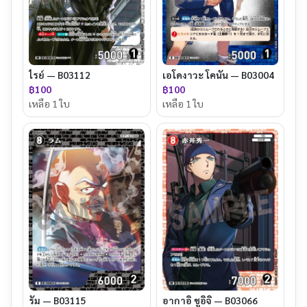
ไรย์ — B03112
เอโดงาวะ โคนัน — B03004
฿100
฿100
เหลือ 1 ใบ
เหลือ 1 ใบ
รัม — B03115
อากาอิ ชูอิจิ — B03066