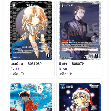
เบลม็อท — B03108P
ปิงก้า — B08079
฿200
฿150
เหลือ 1 ใบ
เหลือ 1 ใบ