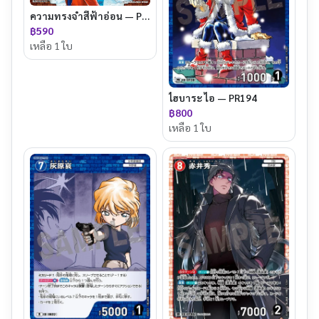
ความทรงจำสีฟ้าอ่อน — PR211
฿590
เหลือ 1 ใบ
ไฮบาระ ไอ — PR194
฿800
เหลือ 1 ใบ