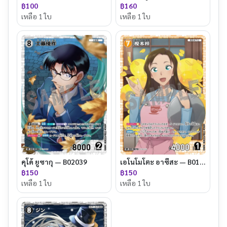
฿100
฿160
เหลือ 1 ใบ
เหลือ 1 ใบ
คุโด้ ยูซากุ — B02039
เอโนโมโตะ อาซึสะ — B01082
฿150
฿150
เหลือ 1 ใบ
เหลือ 1 ใบ