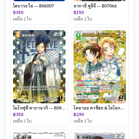
ไฮบาระ ไอ — B06007
อากาอิ ชูอิจิ — B07066
฿350
฿150
เหลือ 1 ใบ
เหลือ 1 ใบ
โมโรฟุชิ ทากาอากิ — B09086P
โทยามะ คาซึฮะ & โอโอกะ โมมิจิ — B07015
฿350
฿290
เหลือ 1 ใบ
เหลือ 1 ใบ