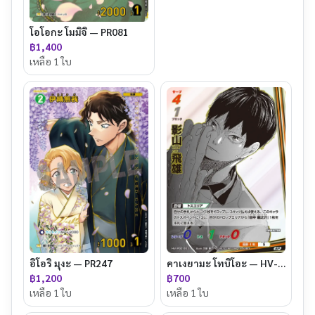
โอโอกะ โมมิจิ — PR081
฿1,400
เหลือ 1 ใบ
คาเงยามะ โทบิโอะ — HV-P02-002P
อิโอริ มุงะ — PR247
฿700
฿1,200
เหลือ 1 ใบ
เหลือ 1 ใบ