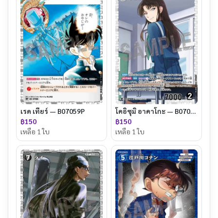
เรด เทียร์ — B07059P
โคอิซุมิ อาคาโกะ — B07031
฿150
฿150
เหลือ 1 ใบ
เหลือ 1 ใบ